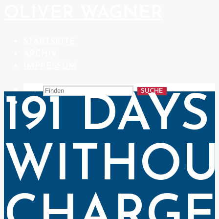
OLIVER WAGNER
STARTSEITE
ARCHIV
IMPRESSUM
SUCHE
191 DAYS
WITHOU
CHARGE